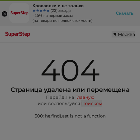
Кроссовки и не только
☆☆☆☆☆
★★★★★
(23) звезды
Скачать
- 15% на первый заказ
(на товары по полной стоимости)
Москва
404
Страница удалена или перемещена
Перейди на
Главную
или воспользуйся
Поиском
500: he.findLast is not a function