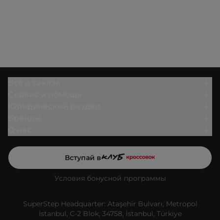
Всё о заказе
Сервис и помощь
Юридический раздел
Бренды
О нас
Вступай в
Условия бонусной программы
SuperStep Headquarter: Ataşehir Bulvarı, Metropol
İstanbul, C-2 Blok, 34758, İstanbul, Türkiye