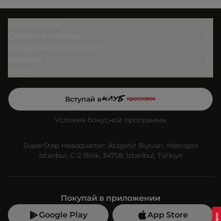
Всё о заказе
Сервис и помощь
Юридический раздел
Бренды
О нас
Вступай в
Условия бонусной программы
SuperStep Headquarter: Ataşehir Bulvarı, Metropol
İstanbul, C-2 Blok, 34758, İstanbul, Türkiye
Покупай в приложении
Google Play
App Store