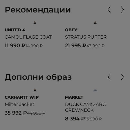
Рекомендации
UNITED 4
OBEY
A
CAMOUFLAGE COAT
STRATUS PUFFER
M
J
11 990 ₽
21 995 ₽
14 990 ₽
43 990 ₽
2
Дополни образ
CARHARTT WIP
MARKET
L
Milter Jacket
DUCK CAMO ARC
T
CREWNECK
35 992 ₽
7
44 990 ₽
8 394 ₽
13 990 ₽