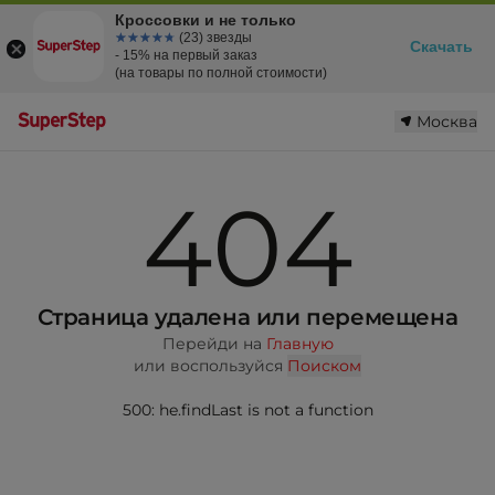
Кроссовки и не только
☆☆☆☆☆
★★★★★
(23) звезды
Скачать
- 15% на первый заказ
(на товары по полной стоимости)
Москва
404
Страница удалена или перемещена
Перейди на
Главную
или воспользуйся
Поиском
500: he.findLast is not a function