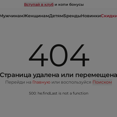
Вступай в клуб
и копи бонусы
Мужчинам
Женщинам
Детям
Бренды
Новинки
Скидк
404
Страница удалена или перемещен
Перейди на
Главную
или воспользуйся
Поиском
500: he.findLast is not a function