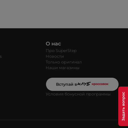
О нас
Про SuperStep
s
Новости
Только оригинал
Наши магазины
Вступай в
Условия бонусной программы