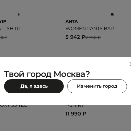
WIP
ANTA
y T-SHIRT
WOMEN PANTS BAR
5 942 ₽
90 ₽
7 790 ₽
Предыдущий образ
Следующий образ
Твой город Москва?
Да, я здесь
Изменить город
LACOSTE
OXY SS TEE
T-SHIRT
11 990 ₽