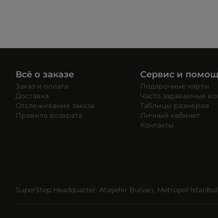
Всё о заказе
Сервис и помо
Заказ и оплата
Подарочные карты
Доставка
Часто задаваемые в
Отслеживание заказа
Таблицы размеров
Правила возврата
Личный кабинет
Контакты
SuperStep Headquarter: Ataşehir Bulvarı, Metropol İstanbul, 