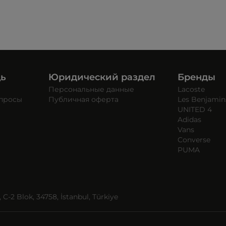
щь
Юридический раздел
Бренды
Персональные данные
Lacoste
опросы
Публичная оферта
Les Benjamin
UNITED 4
Adidas
Vans
Converse
PUMA
C-2 Blok, 34758, İstanbul, Türkiye