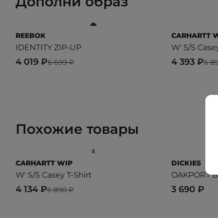
Дополни образ
REEBOK
CARHARTT 
IDENTITY ZIP-UP
W' S/S Case
4 019 ₽
4 393 ₽
6 699 ₽
6 8
Похожие товары
CARHARTT WIP
DICKIES
W' S/S Casey T-Shirt
OAKPORT B
4 134 ₽
3 690 ₽
6 890 ₽