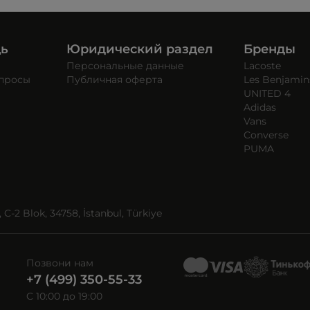
щь
Юридический раздел
Бренды
Персональные данные
Lacoste
опросы
Публичная оферта
Les Benjamin
UNITED 4
Adidas
Vans
Converse
PUMA
C-2 Blok, 34758, İstanbul, Türkiye
Позвони нам
+7 (499) 350-55-33
C 10:00 до 19:00