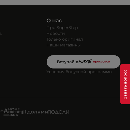
О нас
Про SuperStep
s
Новости
Только оригинал
Наши магазины
Вступай в
Условия бонусной программы