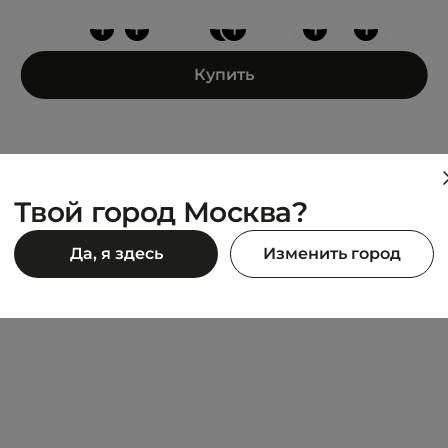
+
+
+
+
+
+
Купить
Твой город Москва?
LACOSTE
Да, я здесь
Изменить город
ural Dye
Classic
8 990 ₽
90 ₽