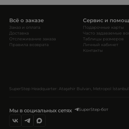
Всё о заказе
Сервис и помо
Заказ и оплата
Подарочные карты
Доставка
Часто задаваемые в
Отслеживание заказа
Таблицы размеров
Правила возврата
Личный кабинет
Контакты
SuperStep Headquarter: Ataşehir Bulvarı, Metropol İstanbul, 
SuperStep-бот
Мы в социальных сетях