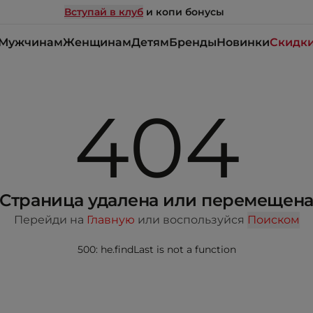
Вступай в клуб
и копи бонусы
Мужчинам
Женщинам
Детям
Бренды
Новинки
Скидк
404
Страница удалена или перемещен
Перейди на
Главную
или воспользуйся
Поиском
500: he.findLast is not a function