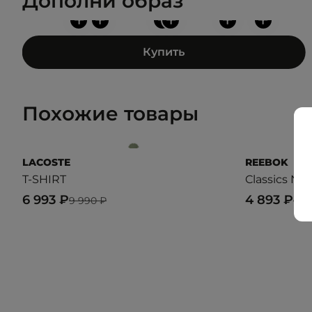
Дополни образ
+
+
+
+
+
+
Купить
Похожие товары
LACOSTE
REEBOK
T-SHIRT
Classics Nat
6 993 ₽
4 893 ₽
9 990 ₽
6 9