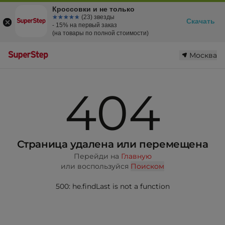
Кроссовки и не только
☆☆☆☆☆
★★★★★
(23) звезды
Скачать
- 15% на первый заказ
(на товары по полной стоимости)
Москва
404
Страница удалена или перемещена
Перейди на
Главную
или воспользуйся
Поиском
500: he.findLast is not a function