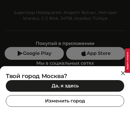
SuperStep Headquarter: Ataşehir Bulvarı, Metropol
İstanbul, C-2 Blok, 34758, İstanbul, Türkiye
Покупай в приложении
Google Play
App Store
Мы в социальных сетях
Твой город Москва?
Позвони нам
Да, я здесь
+7 (499) 350-55-33
C 10:00 до 19:00
Изменить город
SuperStep-бот