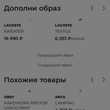
Дополни образ
LACOSTE
LACOSTE
C
SWEATER
TEXTILE
W'
18 990 ₽
6 293 ₽
1
8 990 ₽
Предыдущий образ
Следующий образ
Похожие товары
OBEY
ANTA
U
HARDWORK RIPSTOP
CAMPING
T
CARGO PANT