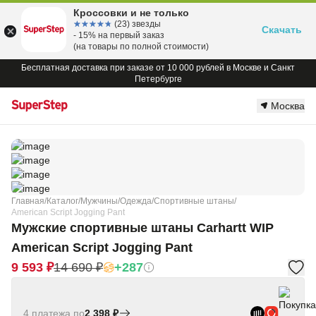
Кроссовки и не только
☆☆☆☆☆
★★★★★
(23) звезды
Скачать
- 15% на первый заказ
(на товары по полной стоимости)
Бесплатная доставка при заказе от 10 000 рублей в Москве и Санкт
Петербурге
Москва
Главная
/
Каталог
/
Мужчины
/
Одежда
/
Спортивные штаны
/
American Script Jogging Pant
Мужские спортивные штаны Carhartt WIP
American Script Jogging Pant
9 593 ₽
14 690 ₽
+287
4 платежа по
2 398 ₽