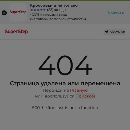
Кроссовки и не только
☆☆☆☆☆
★★★★★
(23) звезды
Скачать
- 15% на первый заказ
(на товары по полной стоимости)
Москва
404
Страница удалена или перемещена
Перейди на
Главную
или воспользуйся
Поиском
500: he.findLast is not a function