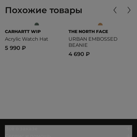
Похожие товары
CARHARTT WIP
THE NORTH FACE
O
Acrylic Watch Hat
URBAN EMBOSSED
F
BEANIE
5 990 ₽
4
4 690 ₽
Всё о заказе
Сервис и помощь