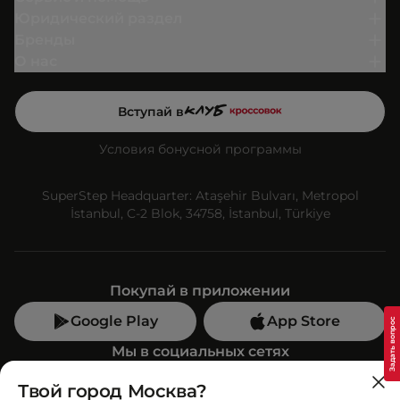
Юридический раздел
Бренды
О нас
Вступай в
Условия бонусной программы
SuperStep Headquarter: Ataşehir Bulvarı, Metropol
İstanbul, C-2 Blok, 34758, İstanbul, Türkiye
Покупай в приложении
Google Play
App Store
Мы в социальных сетях
Твой город Москва?