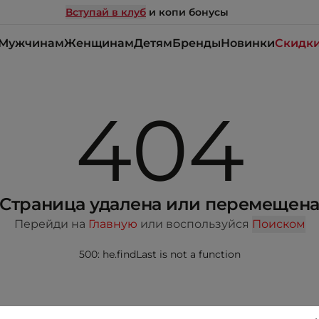
Вступай в клуб
и копи бонусы
Мужчинам
Женщинам
Детям
Бренды
Новинки
Скидк
404
Страница удалена или перемещен
Перейди на
Главную
или воспользуйся
Поиском
500: he.findLast is not a function