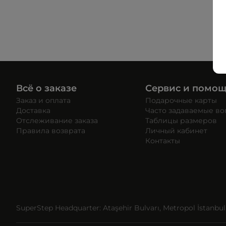
Всё о заказе
Сервис и помо
Заказ и оплата
Подарочные карты
Доставка
Часто задаваемые в
Отслеживание заказа
Таблицы размеров
Правила возврата
Личный кабинет
Контакты
SuperStep Headquarter: Ataşehir Bulvarı, Metropol İstanbul, 