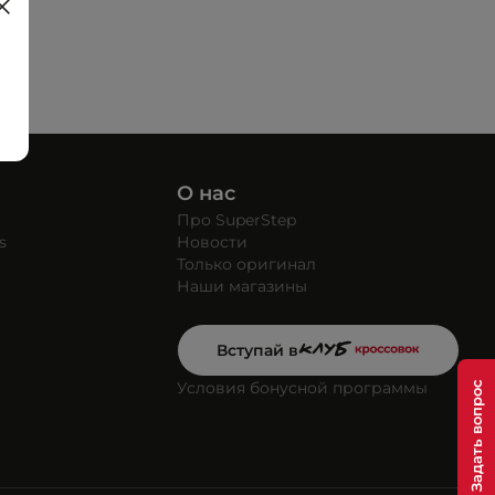
О нас
Про SuperStep
s
Новости
Только оригинал
Наши магазины
Вступай в
Условия бонусной программы