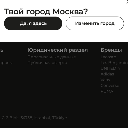
Твой город Москва?
Да, я здесь
Изменить город
щь
Юридический раздел
Бренды
Персональные данные
Lacoste
опросы
Публичная оферта
Les Benjamin
UNITED 4
Adidas
Vans
Converse
PUMA
C-2 Blok, 34758, İstanbul, Türkiye