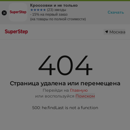
Кроссовки и не только
☆☆☆☆☆
★★★★★
(23) звезды
Скачать
- 15% на первый заказ
(на товары по полной стоимости)
Москва
404
Страница удалена или перемещена
Перейди на
Главную
или воспользуйся
Поиском
500: he.findLast is not a function