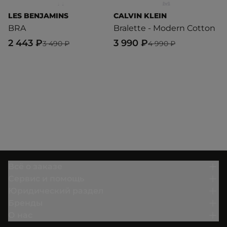
LES BENJAMINS
CALVIN KLEIN
C
BRA
Bralette - Modern Cotton
Li
C
2 443 ₽
3 990 ₽
3 490 ₽
4 990 ₽
5
Всё о заказе
Сервис и помощь
Юридический раздел
Бренды
О нас