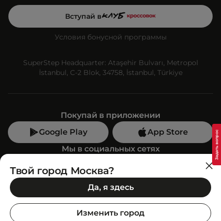
Вступай в
Условия бонусной программы
SuperStep Headquarter: Ataşehir Bulvarı, Metropol
İstanbul, C-2 Blok, 34758, İstanbul, Türkiye
Покупай в приложении
Google Play
App Store
Мы в социальных сетях
Твой город Москва?
Позвони нам
Да, я здесь
+7 (499) 350-55-33
C 10:00 до 19:00
Изменить город
SuperStep-бот