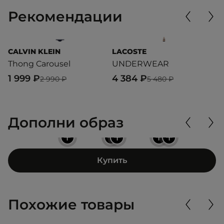
Рекомендации
CALVIN KLEIN
LACOSTE
L
Thong Carousel
UNDERWEAR
U
1 999 ₽
4 384 ₽
4
2 990 ₽
5 480 ₽
Дополни образ
+
+
+
+
+
Купить
Похожие товары