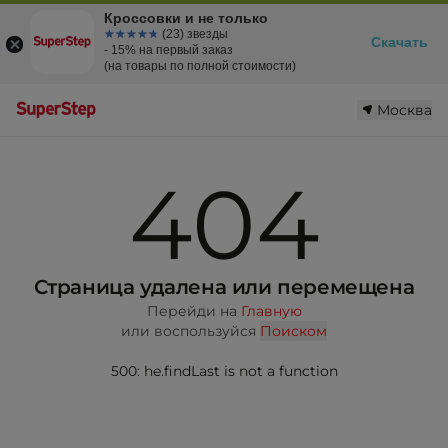
Кроссовки и не только
☆☆☆☆☆
★★★★★
(23) звезды
Скачать
- 15% на первый заказ
(на товары по полной стоимости)
Москва
404
Страница удалена или перемещена
Перейди на
Главную
или воспользуйся
Поиском
500: he.findLast is not a function