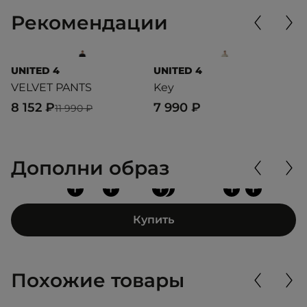
Рекомендации
UNITED 4
UNITED 4
L
VELVET PANTS
Key
S
8 152 ₽
7 990 ₽
1
11 990 ₽
Дополни образ
+
+
+
+
+
+
Купить
Похожие товары