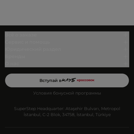
Всё о заказе
Сервис и помощь
Юридический раздел
Бренды
О нас
Вступай в
Условия бонусной программы
SuperStep Headquarter: Ataşehir Bulvarı, Metropol
İstanbul, C-2 Blok, 34758, İstanbul, Türkiye