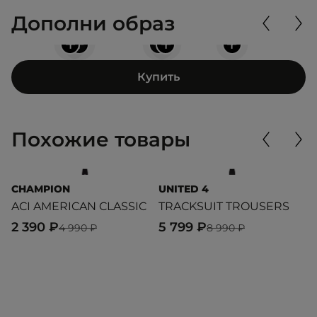
Дополни образ
+
+
+
+
+
Купить
Похожие товары
CHAMPION
UNITED 4
U
ACI AMERICAN CLASSIC
TRACKSUIT TROUSERS
T
2 390 ₽
5 799 ₽
2
4 990 ₽
8 990 ₽