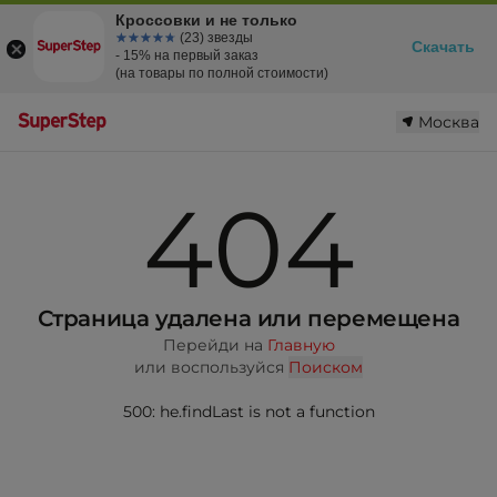
Кроссовки и не только
☆☆☆☆☆
★★★★★
(23) звезды
Скачать
- 15% на первый заказ
(на товары по полной стоимости)
Москва
404
Страница удалена или перемещена
Перейди на
Главную
или воспользуйся
Поиском
500: he.findLast is not a function