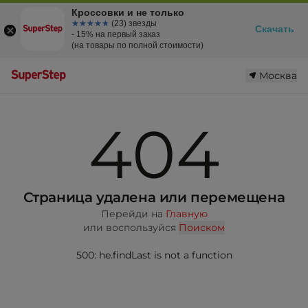
Кроссовки и не только
☆☆☆☆☆
★★★★★
(23) звезды
Скачать
- 15% на первый заказ
(на товары по полной стоимости)
Москва
404
Страница удалена или перемещена
Перейди на
Главную
или воспользуйся
Поиском
500: he.findLast is not a function