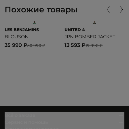
Похожие товары
LES BENJAMINS
UNITED 4
U
BLOUSON
JPN BOMBER JACKET
B
J
35 990 ₽
13 593 ₽
50 990 ₽
19 990 ₽
1
Всё о заказе
Сервис и помощь