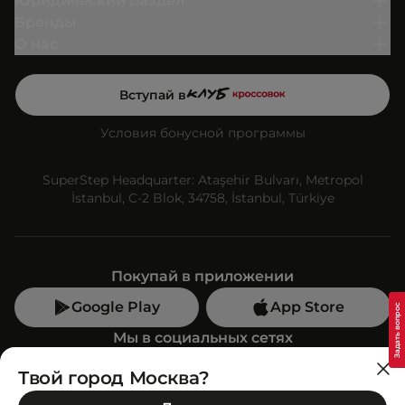
Юридический раздел
Бренды
О нас
Вступай в
Условия бонусной программы
SuperStep Headquarter: Ataşehir Bulvarı, Metropol
İstanbul, C-2 Blok, 34758, İstanbul, Türkiye
Покупай в приложении
Google Play
App Store
Мы в социальных сетях
Твой город Москва?
Позвони нам