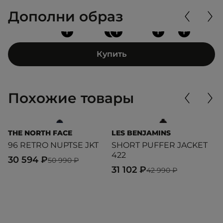
Дополни образ
+
+
+
+
+
Купить
Похожие товары
THE NORTH FACE
LES BENJAMINS
L
96 RETRO NUPTSE JKT
SHORT PUFFER JACKET
S
422
4
30 594 ₽
50 990 ₽
31 102 ₽
2
42 990 ₽