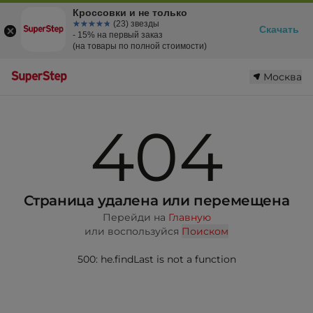
Кроссовки и не только
☆☆☆☆☆
★★★★★
(23) звезды
Скачать
- 15% на первый заказ
(на товары по полной стоимости)
Москва
404
Страница удалена или перемещена
Перейди на
Главную
или воспользуйся
Поиском
500: he.findLast is not a function