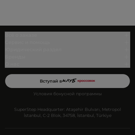
Всё о заказе
Сервис и помощь
Юридический раздел
Бренды
О нас
Вступай в
Условия бонусной программы
SuperStep Headquarter: Ataşehir Bulvarı, Metropol
İstanbul, C-2 Blok, 34758, İstanbul, Türkiye