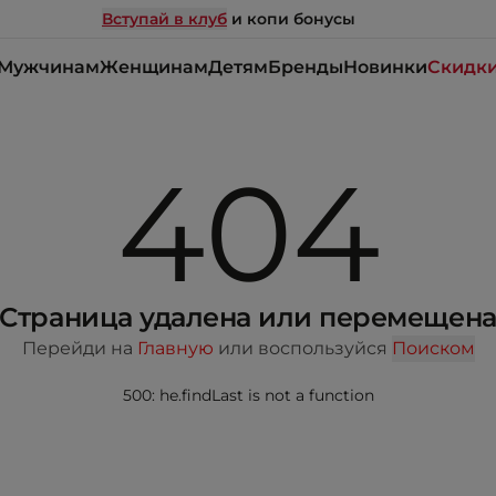
Вступай в клуб
и копи бонусы
Мужчинам
Женщинам
Детям
Бренды
Новинки
Скидк
404
Страница удалена или перемещен
Перейди на
Главную
или воспользуйся
Поиском
500: he.findLast is not a function