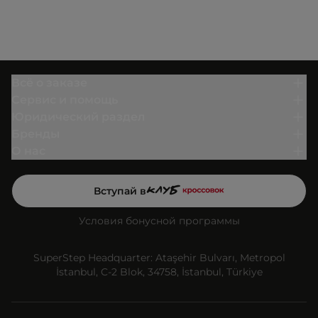
Всё о заказе
Сервис и помощь
Юридический раздел
Бренды
О нас
Вступай в
Условия бонусной программы
SuperStep Headquarter: Ataşehir Bulvarı, Metropol
İstanbul, C-2 Blok, 34758, İstanbul, Türkiye