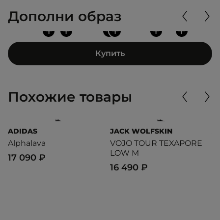
Дополни образ
+
+
+
+
+
+
Купить
Похожие товары
ADIDAS
JACK WOLFSKIN
A
Alphalava
VOJO TOUR TEXAPORE
A
LOW M
17 090 ₽
4
16 490 ₽