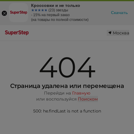
Кроссовки и не только
☆☆☆☆☆
★★★★★
(23) звезды
Скачать
- 15% на первый заказ
(на товары по полной стоимости)
Москва
404
Страница удалена или перемещена
Перейди на
Главную
или воспользуйся
Поиском
500: he.findLast is not a function