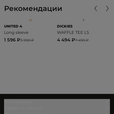
Рекомендации
UNITED 4
DICKIES
U
Long sleeve
WAFFLE TEE LS
T
1 596 ₽
4 494 ₽
3
3 990 ₽
7 490 ₽
Всё о заказе
Сервис и помощь