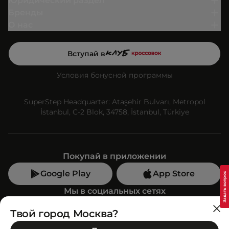
Юридический раздел
Бренды
О нас
Вступай в
Условия бонусной программы
SuperStep Headquarter: Ataşehir Bulvarı, Metropol
İstanbul, C-2 Blok, 34758, İstanbul, Türkiye
Покупай в приложении
Google Play
App Store
Мы в социальных сетях
Твой город Москва?
Позвони нам