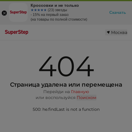
Кроссовки и не только
☆☆☆☆☆
★★★★★
(23) звезды
Скачать
- 15% на первый заказ
(на товары по полной стоимости)
Москва
404
Страница удалена или перемещена
Перейди на
Главную
или воспользуйся
Поиском
500: he.findLast is not a function