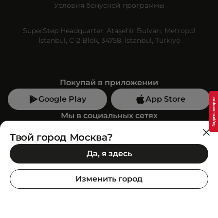
Условия бонусной программы
SuperStep Headquarter: Ataşehir Bulvarı, Metropol
İstanbul, C-2 Blok, 34758, İstanbul, Türkiye
Покупай в приложении
Google Play
App Store
Мы в социальных сетях
Твой город Москва?
Позвони нам
Да, я здесь
+7 (499) 350-55-33
C 10:00 до 19:00
Изменить город
SuperStep-бот