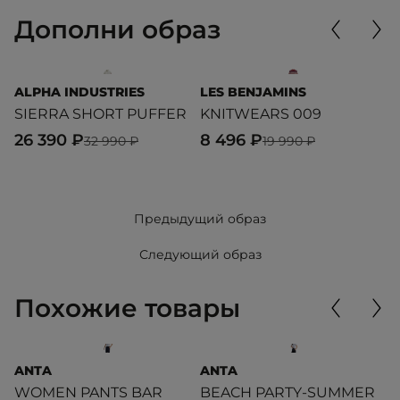
Дополни образ
ALPHA INDUSTRIES
LES BENJAMINS
U
SIERRA SHORT PUFFER
KNITWEARS 009
T
26 390 ₽
8 496 ₽
2
32 990 ₽
19 990 ₽
Предыдущий образ
Следующий образ
Похожие товары
ANTA
ANTA
L
WOMEN PANTS BAR
BEACH PARTY-SUMMER
T