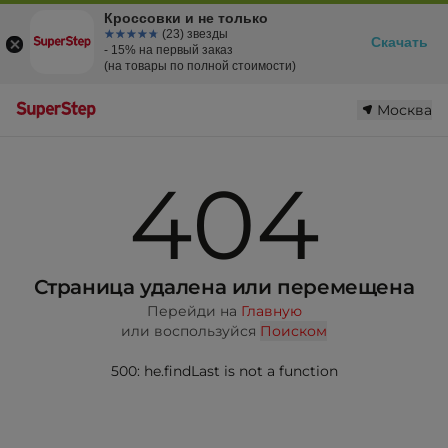
Кроссовки и не только
☆☆☆☆☆
★★★★★
(23) звезды
Скачать
- 15% на первый заказ
(на товары по полной стоимости)
Москва
404
Страница удалена или перемещена
Перейди на
Главную
или воспользуйся
Поиском
500: he.findLast is not a function