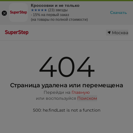
Кроссовки и не только
☆☆☆☆☆
★★★★★
(23) звезды
Скачать
- 15% на первый заказ
(на товары по полной стоимости)
Москва
404
Страница удалена или перемещена
Перейди на
Главную
или воспользуйся
Поиском
500: he.findLast is not a function