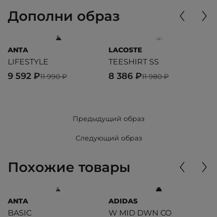
Дополни образ
ANTA
LACOSTE
P
LIFESTYLE
TEESHIRT SS
D
9 592 ₽
8 386 ₽
6
11 990 ₽
11 980 ₽
Предыдущий образ
Следующий образ
Похожие товары
ANTA
ADIDAS
L
BASIC
W MID DWN CO
S