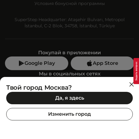
Условия бонусной программы
SuperStep Headquarter: Ataşehir Bulvarı, Metropol
İstanbul, C-2 Blok, 34758, İstanbul, Türkiye
Покупай в приложении
Google Play
App Store
Мы в социальных сетях
Твой город Москва?
Позвони нам
Да, я здесь
+7 (499) 350-55-33
C 10:00 до 19:00
Изменить город
SuperStep-бот