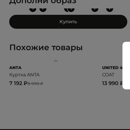
Дополни образ
+
+
+
+
+
+
Купить
Похожие товары
ANTA
UNITED 4
Куртка ANTA
COAT
7 192 ₽
13 990 ₽
8 990 ₽