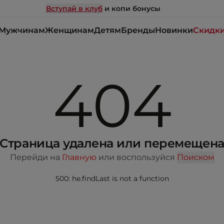
Вступай в клуб
и копи бонусы
Мужчинам
Женщинам
Детям
Бренды
Новинки
Скидк
404
Страница удалена или перемещен
Перейди на
Главную
или воспользуйся
Поиском
500: he.findLast is not a function