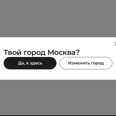
Твой город Москва?
DICKIES
Да, я здесь
Изменить город
WALDENBURG
12 233 ₽
17 990 ₽