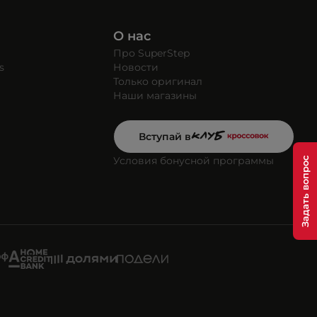
О нас
Про SuperStep
s
Новости
Только оригинал
Наши магазины
Вступай в
Условия бонусной программы