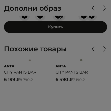
Дополни образ
+
+
+
+
+
+
Купить
Похожие товары
ANTA
ANTA
O
CITY PANTS BAR
CITY PANTS BAR
H
C
6 199 ₽
6 490 ₽
8 790 ₽
7 190 ₽
9