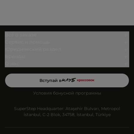
Всё о заказе
Сервис и помощь
Юридический раздел
Бренды
О нас
Вступай в
Условия бонусной программы
SuperStep Headquarter: Ataşehir Bulvarı, Metropol
İstanbul, C-2 Blok, 34758, İstanbul, Türkiye