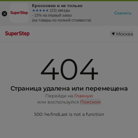
Кроссовки и не только
☆☆☆☆☆
★★★★★
(23) звезды
Скачать
- 15% на первый заказ
(на товары по полной стоимости)
Москва
404
Страница удалена или перемещена
Перейди на
Главную
или воспользуйся
Поиском
500: he.findLast is not a function