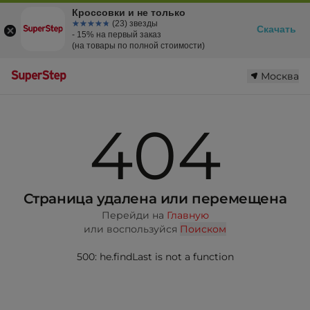
Кроссовки и не только
☆☆☆☆☆
★★★★★
(23) звезды
Скачать
- 15% на первый заказ
(на товары по полной стоимости)
Москва
404
Страница удалена или перемещена
Перейди на
Главную
или воспользуйся
Поиском
500: he.findLast is not a function