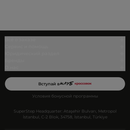
Всё о заказе
Сервис и помощь
Юридический раздел
Бренды
О нас
Вступай в
Условия бонусной программы
SuperStep Headquarter: Ataşehir Bulvarı, Metropol
İstanbul, C-2 Blok, 34758, İstanbul, Türkiye