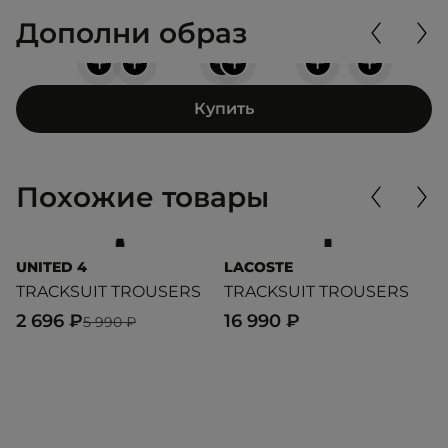
Дополни образ
+
+
+
+
+
+
Купить
Похожие товары
UNITED 4
LACOSTE
T
TRACKSUIT TROUSERS
TRACKSUIT TROUSERS
N
2 696 ₽
16 990 ₽
5
5 990 ₽