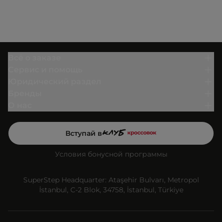
Всё о заказе
Сервис и помощь
Юридический раздел
Бренды
О нас
Вступай в
Условия бонусной программы
SuperStep Headquarter: Ataşehir Bulvarı, Metropol
İstanbul, C-2 Blok, 34758, İstanbul, Türkiye