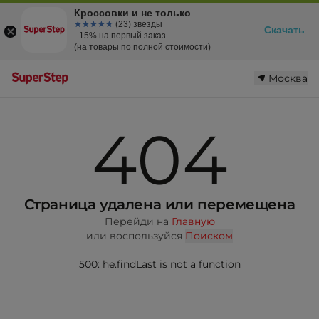
Кроссовки и не только
☆☆☆☆☆
★★★★★
(23) звезды
Скачать
- 15% на первый заказ
(на товары по полной стоимости)
Москва
404
Страница удалена или перемещена
Перейди на
Главную
или воспользуйся
Поиском
500: he.findLast is not a function