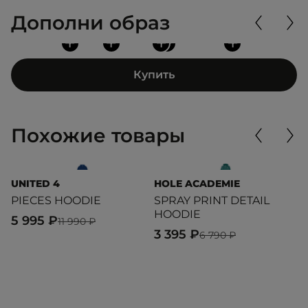
Дополни образ
+
+
+
+
+
Купить
Похожие товары
UNITED 4
HOLE ACADEMIE
U
PIECES HOODIE
SPRAY PRINT DETAIL
1
HOODIE
H
5 995 ₽
11 990 ₽
3 395 ₽
3
6 790 ₽