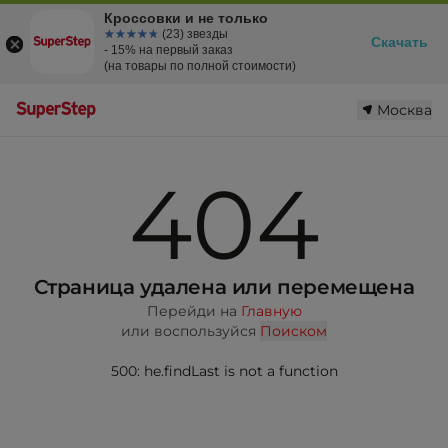
Кроссовки и не только
☆☆☆☆☆
★★★★★
(23) звезды
Скачать
- 15% на первый заказ
(на товары по полной стоимости)
Москва
404
Страница удалена или перемещена
Перейди на
Главную
или воспользуйся
Поиском
500: he.findLast is not a function