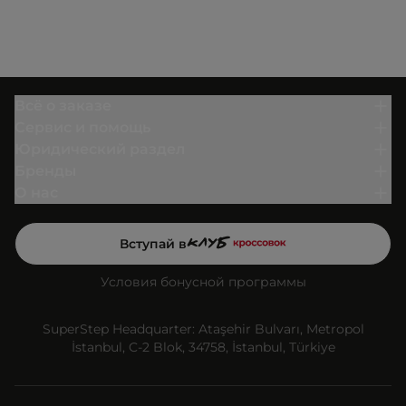
Всё о заказе
Сервис и помощь
Юридический раздел
Бренды
О нас
Вступай в
Условия бонусной программы
SuperStep Headquarter: Ataşehir Bulvarı, Metropol
İstanbul, C-2 Blok, 34758, İstanbul, Türkiye