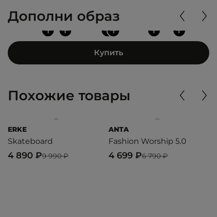
Дополни образ
+
+
+
+
+
+
Купить
Похожие товары
ERKE
ANTA
L
Skateboard
Fashion Worship 5.0
L
4 890 ₽
4 699 ₽
1
9 990 ₽
6 790 ₽