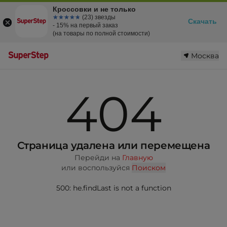
Кроссовки и не только
☆☆☆☆☆
★★★★★
(23) звезды
Скачать
- 15% на первый заказ
(на товары по полной стоимости)
Москва
404
Страница удалена или перемещена
Перейди на
Главную
или воспользуйся
Поиском
500: he.findLast is not a function