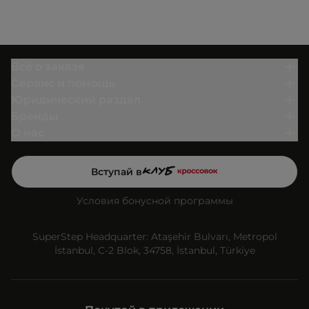
Всё о заказе
Сервис и помощь
Юридический раздел
Бренды
О нас
Вступай в
Условия бонусной программы
SuperStep Headquarter: Ataşehir Bulvarı, Metropol
İstanbul, C-2 Blok, 34758, İstanbul, Türkiye