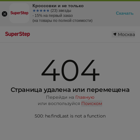
Кроссовки и не только
☆☆☆☆☆
★★★★★
(23) звезды
Скачать
- 15% на первый заказ
(на товары по полной стоимости)
Москва
404
Страница удалена или перемещена
Перейди на
Главную
или воспользуйся
Поиском
500: he.findLast is not a function