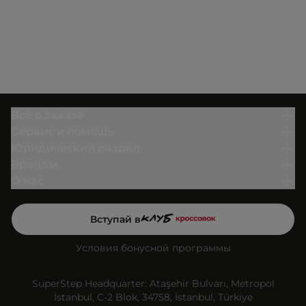
Всё о заказе
Сервис и помощь
Юридический раздел
Бренды
О нас
Вступай в
Условия бонусной программы
SuperStep Headquarter: Ataşehir Bulvarı, Metropol
İstanbul, C-2 Blok, 34758, İstanbul, Türkiye