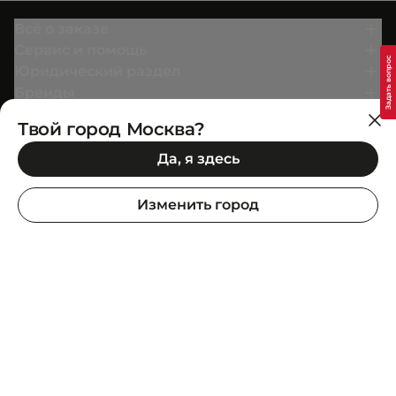
Всё о заказе
Сервис и помощь
Юридический раздел
Бренды
О нас
Твой город Москва?
Да, я здесь
Вступай в
Условия бонусной программы
Изменить город
SuperStep Headquarter: Ataşehir Bulvarı, Metropol
İstanbul, C-2 Blok, 34758, İstanbul, Türkiye
Информация о продукте
Дополни образ
Покупай в приложении
Google Play
App Store