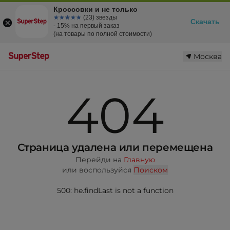
Кроссовки и не только
☆☆☆☆☆
★★★★★
(23) звезды
Скачать
- 15% на первый заказ
(на товары по полной стоимости)
Москва
404
Страница удалена или перемещена
Перейди на
Главную
или воспользуйся
Поиском
500: he.findLast is not a function