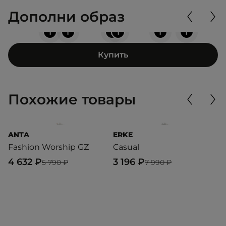
Дополни образ
+
+
+
+
+
+
Купить
Похожие товары
ANTA
ERKE
A
Fashion Worship GZ
Casual
A
4 632 ₽
3 196 ₽
5
5 790 ₽
7 990 ₽