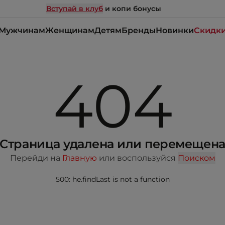
Вступай в клуб
и копи бонусы
Мужчинам
Женщинам
Детям
Бренды
Новинки
Скидк
404
Страница удалена или перемещен
Перейди на
Главную
или воспользуйся
Поиском
500: he.findLast is not a function