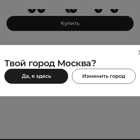
+
+
+
+
+
+
Купить
Твой город Москва?
PUMA
Да, я здесь
Изменить город
ality
RSZ LTH
10 493 ₽
990 ₽
14 990 ₽