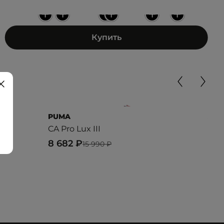
+
+
+
+
+
+
Купить
PUMA
ANT
CA Pro Lux III
JOU
8 682 ₽
5 1
15 990 ₽