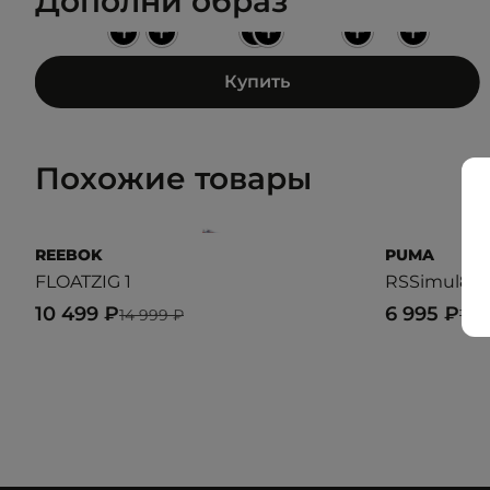
Дополни образ
+
+
+
+
+
+
Купить
Похожие товары
REEBOK
PUMA
FLOATZIG 1
RSSimul8 Re
10 499 ₽
6 995 ₽
14 999 ₽
13 