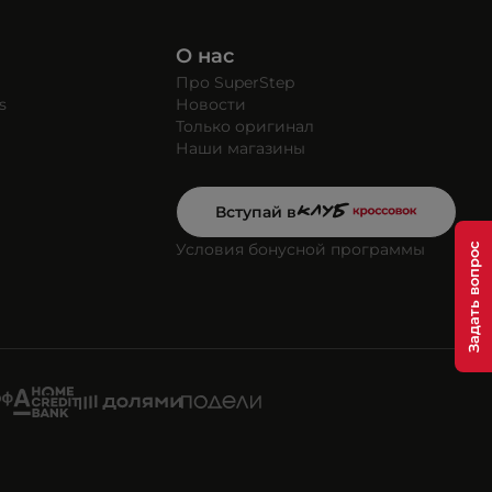
О нас
Про SuperStep
s
Новости
Только оригинал
Наши магазины
Вступай в
Условия бонусной программы