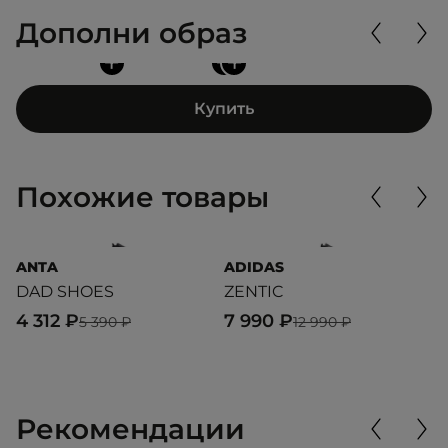
Дополни образ
+
+
+
Купить
Похожие товары
ANTA
ADIDAS
G
DAD SHOES
ZENTIC
M
4 312 ₽
7 990 ₽
8
5 390 ₽
12 990 ₽
Рекомендации