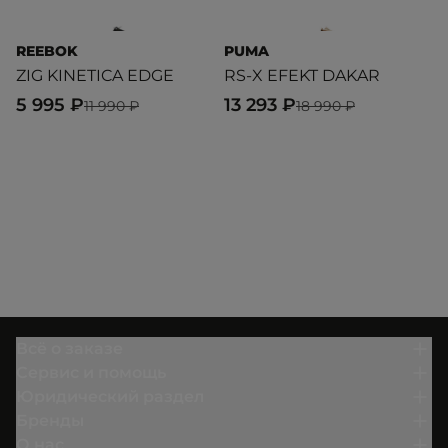
REEBOK
PUMA
P
ZIG KINETICA EDGE
RS-X EFEKT DAKAR
R
5 995 ₽
13 293 ₽
1
11 990 ₽
18 990 ₽
Всё о заказе
Сервис и помощь
Юридический раздел
Бренды
О нас