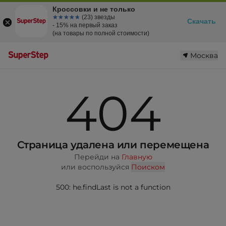
Кроссовки и не только
☆☆☆☆☆
★★★★★
(23) звезды
Скачать
- 15% на первый заказ
(на товары по полной стоимости)
Москва
404
Страница удалена или перемещена
Перейди на
Главную
или воспользуйся
Поиском
500: he.findLast is not a function