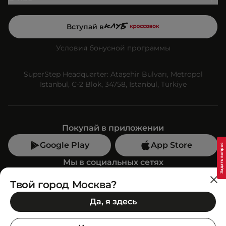
Вступай в
Условия бонусной программы
SuperStep Headquarter: Ataşehir Bulvarı, Metropol
İstanbul, C-2 Blok, 34758, İstanbul, Türkiye
Покупай в приложении
Google Play
App Store
Мы в социальных сетях
Твой город Москва?
Позвони нам
Да, я здесь
+7 (499) 350-55-33
C 10:00 до 19:00