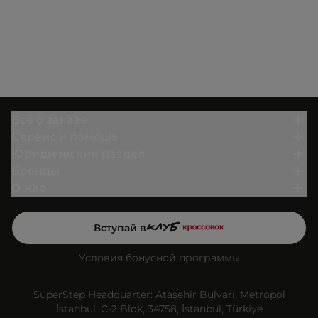
Всё о заказе
Сервис и помощь
Юридический раздел
Бренды
О нас
Вступай в
Условия бонусной программы
SuperStep Headquarter: Ataşehir Bulvarı, Metropol
İstanbul, C-2 Blok, 34758, İstanbul, Türkiye