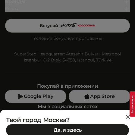
Бренды
О нас
Вступай в
Условия бонусной программы
SuperStep Headquarter: Ataşehir Bulvarı, Metropol
İstanbul, C-2 Blok, 34758, İstanbul, Türkiye
Покупай в приложении
Google Play
App Store
Мы в социальных сетях
Твой город Москва?
Позвони нам
Да, я здесь
+7 (499) 350-55-33