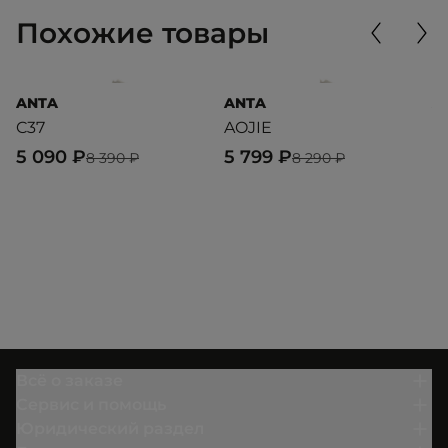
Похожие товары
ANTA
ANTA
A
C37
AOJIE
A
5 090 ₽
5 799 ₽
4
8 390 ₽
8 290 ₽
Всё о заказе
Сервис и помощь
Юридический раздел