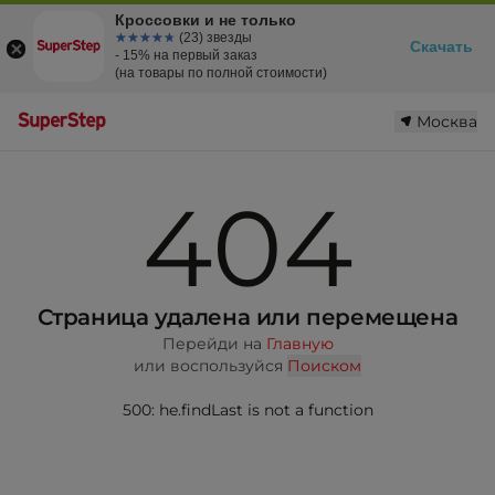
Кроссовки и не только
☆☆☆☆☆
★★★★★
(23) звезды
Скачать
- 15% на первый заказ
(на товары по полной стоимости)
Москва
404
Страница удалена или перемещена
Перейди на
Главную
или воспользуйся
Поиском
500: he.findLast is not a function