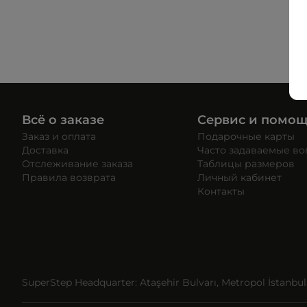
Всё о заказе
Сервис и помо
Заказ и оплата
Подарочные карты
Доставка
Часто задаваемые в
Отслеживание заказа
Таблицы размеров
Правила возврата
Личный кабинет
Контакты
SuperStep Headquarter: Ataşehir Bulvarı, Metropol İstanbul, 