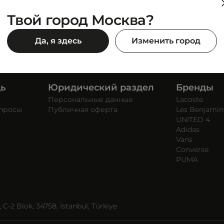
Твой город Москва?
Да, я здесь
Изменить город
щь
Юридический раздел
Бренды
Персональные данные
Lacoste
опросы
Публичная оферта
Les Benjamin
UNITED 4
Adidas
Vans
Converse
PUMA
C-2 Blok, 34758, İstanbul, Türkiye