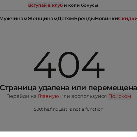
Вступай в клуб
и копи бонусы
Мужчинам
Женщинам
Детям
Бренды
Новинки
Скидк
404
Страница удалена или перемещен
Перейди на
Главную
или воспользуйся
Поиском
500: he.findLast is not a function