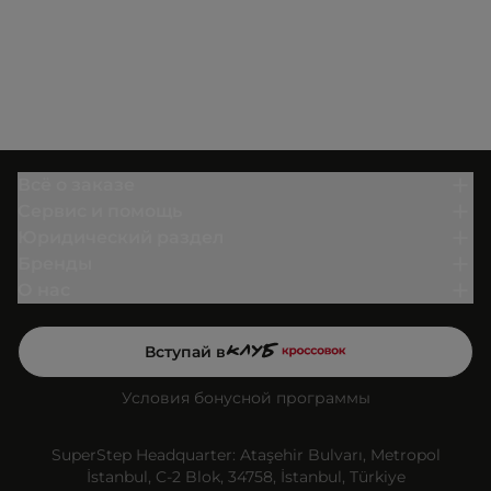
Всё о заказе
Сервис и помощь
Юридический раздел
Бренды
О нас
Вступай в
Условия бонусной программы
SuperStep Headquarter: Ataşehir Bulvarı, Metropol
İstanbul, C-2 Blok, 34758, İstanbul, Türkiye