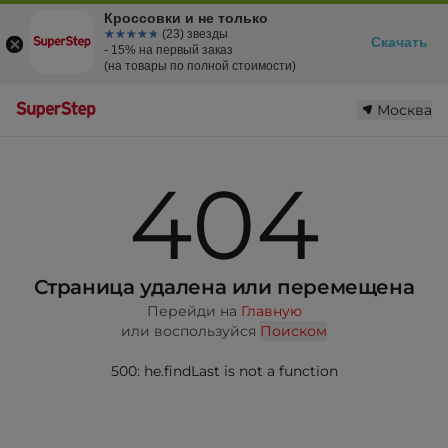
Кроссовки и не только
☆☆☆☆☆
★★★★★
(23) звезды
Скачать
- 15% на первый заказ
(на товары по полной стоимости)
Москва
404
Страница удалена или перемещена
Перейди на
Главную
или воспользуйся
Поиском
500: he.findLast is not a function