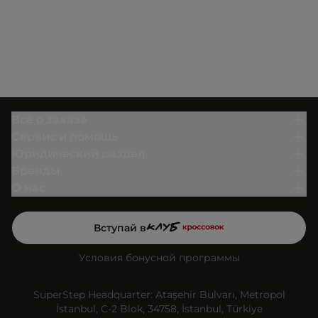
Всё о заказе
Сервис и помощь
Юридический раздел
Бренды
О нас
Вступай в
Условия бонусной программы
SuperStep Headquarter: Ataşehir Bulvarı, Metropol
İstanbul, C-2 Blok, 34758, İstanbul, Türkiye