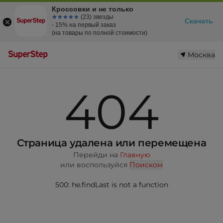
Кроссовки и не только
☆☆☆☆☆
★★★★★
(23) звезды
Скачать
- 15% на первый заказ
(на товары по полной стоимости)
Москва
404
Страница удалена или перемещена
Перейди на
Главную
или воспользуйся
Поиском
500: he.findLast is not a function