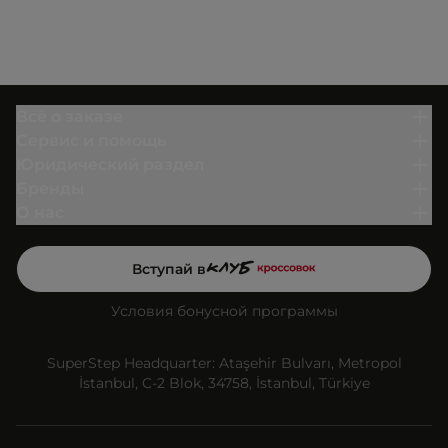
Всё о заказе
Сервис и помощь
Юридический раздел
Бренды
О нас
Вступай в
Условия бонусной программы
SuperStep Headquarter: Ataşehir Bulvarı, Metropol
İstanbul, C-2 Blok, 34758, İstanbul, Türkiye