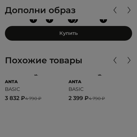
Дополни образ
+
+
+
+
+
Купить
Похожие товары
ANTA
ANTA
A
BASIC
BASIC
E
3 832 ₽
2 399 ₽
4
4 790 ₽
4 790 ₽