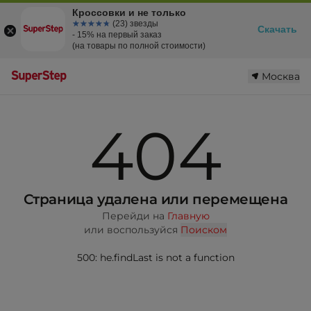
Кроссовки и не только
☆☆☆☆☆
★★★★★
(23) звезды
Скачать
- 15% на первый заказ
(на товары по полной стоимости)
Москва
404
Страница удалена или перемещена
Перейди на
Главную
или воспользуйся
Поиском
500: he.findLast is not a function