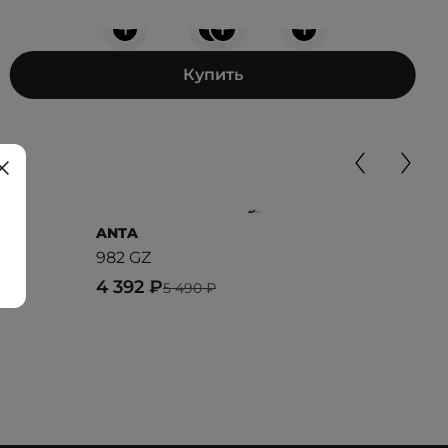
+
+
+
+
Купить
ANTA
LAC
982 GZ
T-C
4 392 ₽
12 
5 490 ₽