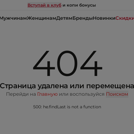
Вступай в клуб
и копи бонусы
Мужчинам
Женщинам
Детям
Бренды
Новинки
Скидк
404
Страница удалена или перемещен
Перейди на
Главную
или воспользуйся
Поиском
500: he.findLast is not a function