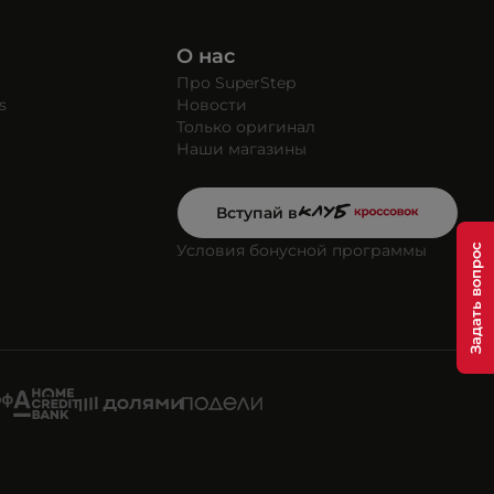
О нас
Про SuperStep
s
Новости
Только оригинал
Наши магазины
Вступай в
Условия бонусной программы