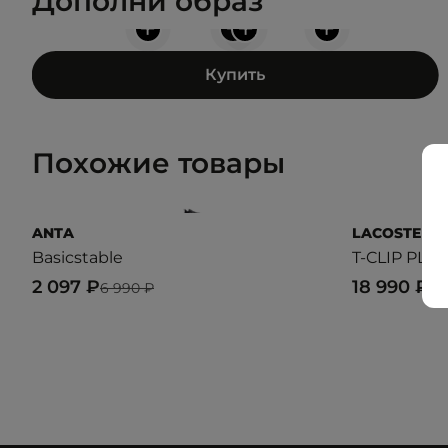
Дополни образ
+
+
+
+
Купить
Похожие товары
ANTA
LACOSTE
Basicstable
T-CLIP PLAT
2 097 ₽
18 990 ₽
6 990 ₽