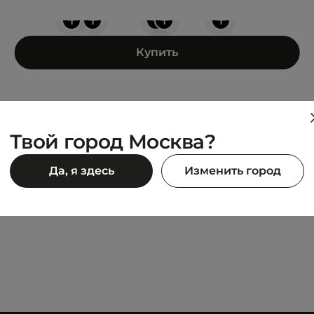
+
+
+
+
+
Купить
Твой город Москва?
PUMA
Да, я здесь
Изменить город
Shuffle
3 990 ₽
5 990 ₽