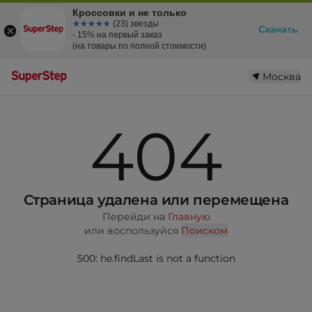
Кроссовки и не только
☆☆☆☆☆
★★★★★
(23) звезды
Скачать
- 15% на первый заказ
(на товары по полной стоимости)
Москва
404
Страница удалена или перемещена
Перейди на
Главную
или воспользуйся
Поиском
500: he.findLast is not a function