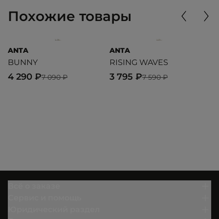
Похожие товары
ANTA
ANTA
A
BUNNY
RISING WAVES
G
4 290 ₽
3 795 ₽
9
7 090 ₽
7 590 ₽
Всё о заказе
Сервис и помощь
Юридический раздел