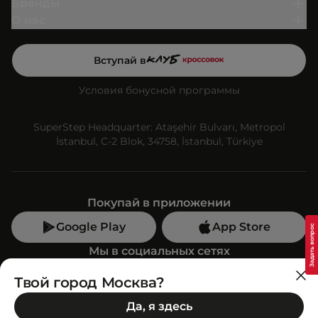
Бренды
О нас
Вступай в
Условия бонусной программы
SuperStep Headquarter: Ataşehir Bulvarı, Metropol
İstanbul, C-2 Blok, 34758, İstanbul, Türkiye
Покупай в приложении
Google Play
App Store
Мы в социальных сетях
Твой город Москва?
Позвони нам
Да, я здесь
+7 (499) 350-55-33