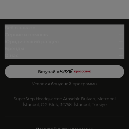
Всё о заказе
Сервис и помощь
Юридический раздел
Бренды
О нас
Вступай в
Условия бонусной программы
SuperStep Headquarter: Ataşehir Bulvarı, Metropol
İstanbul, C-2 Blok, 34758, İstanbul, Türkiye