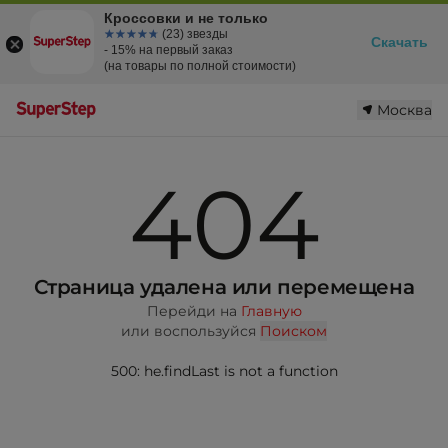
Кроссовки и не только
☆☆☆☆☆
★★★★★
(23) звезды
Скачать
- 15% на первый заказ
(на товары по полной стоимости)
Москва
404
Страница удалена или перемещена
Перейди на
Главную
или воспользуйся
Поиском
500: he.findLast is not a function