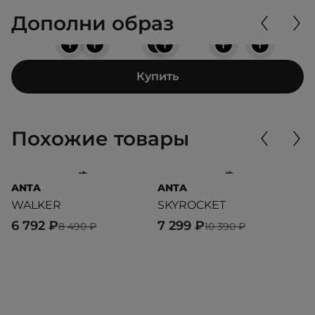
Дополни образ
+
+
+
+
+
+
Купить
Похожие товары
ANTA
ANTA
P
WALKER
SKYROCKET
M
6 792 ₽
7 299 ₽
5
8 490 ₽
10 390 ₽