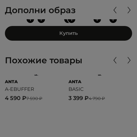
Дополни образ
+
+
+
+
+
+
Купить
Похожие товары
ANTA
ANTA
D
A-EBUFFER
BASIC
P
4 590 ₽
3 399 ₽
2
7 590 ₽
4 790 ₽