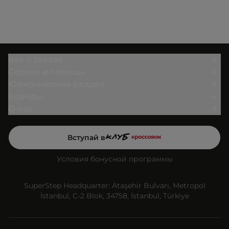
Всё о заказе
Сервис и помощь
Юридический раздел
Бренды
О нас
Вступай в
Условия бонусной программы
SuperStep Headquarter: Ataşehir Bulvarı, Metropol
İstanbul, C-2 Blok, 34758, İstanbul, Türkiye