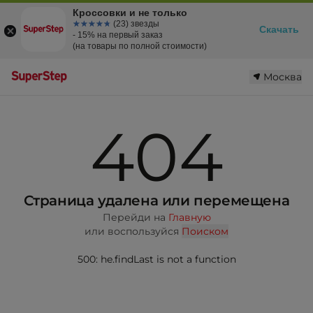
Кроссовки и не только
☆☆☆☆☆
★★★★★
(23) звезды
Скачать
- 15% на первый заказ
(на товары по полной стоимости)
Москва
404
Страница удалена или перемещена
Перейди на
Главную
или воспользуйся
Поиском
500: he.findLast is not a function