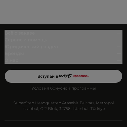
Всё о заказе
Сервис и помощь
Юридический раздел
Бренды
О нас
Вступай в
Условия бонусной программы
SuperStep Headquarter: Ataşehir Bulvarı, Metropol
İstanbul, C-2 Blok, 34758, İstanbul, Türkiye