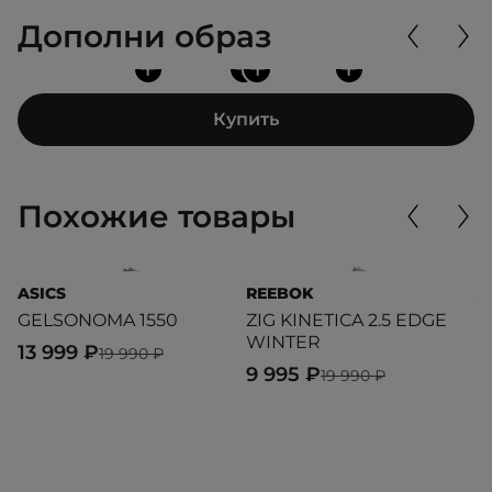
Дополни образ
+
+
+
+
Купить
Похожие товары
ASICS
REEBOK
A
GELSONOMA 1550
ZIG KINETICA 2.5 EDGE
G
WINTER
13 999 ₽
1
19 990 ₽
9 995 ₽
19 990 ₽