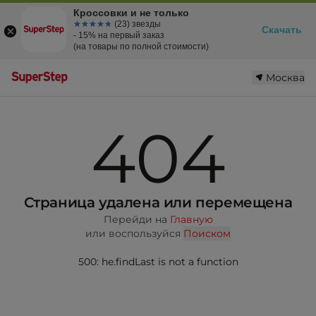
Кроссовки и не только
☆☆☆☆☆
★★★★★
(23) звезды
Скачать
- 15% на первый заказ
(на товары по полной стоимости)
Москва
404
Страница удалена или перемещена
Перейди на
Главную
или воспользуйся
Поиском
500: he.findLast is not a function