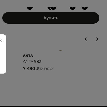
+
+
+
+
+
Купить
ANTA
ANT
ANTA 982
Fla
7 490 ₽
5 3
12 190 ₽