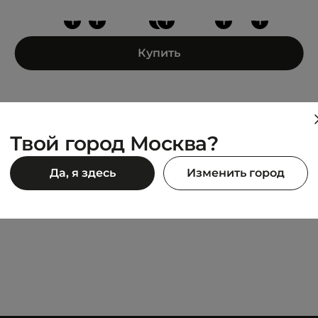
+
+
+
+
+
+
Купить
Твой город Москва?
ANTA
Да, я здесь
Изменить город
s
Concave-convex
5 845 ₽
11 690 ₽