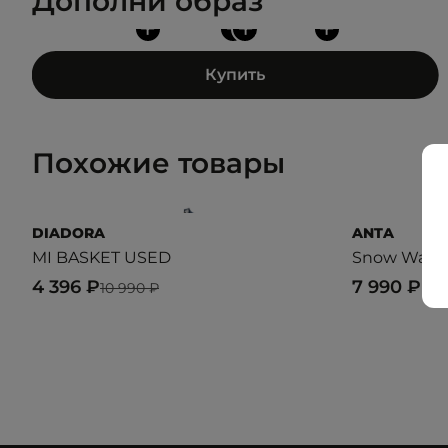
Дополни образ
+
+
+
+
Купить
Похожие товары
DIADORA
ANTA
MI BASKET USED
Snow Wave
4 396 ₽
7 990 ₽
10 990 ₽