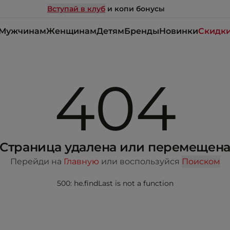
Вступай в клуб
и копи бонусы
Мужчинам
Женщинам
Детям
Бренды
Новинки
Скидк
404
Страница удалена или перемещен
Перейди на
Главную
или воспользуйся
Поиском
500: he.findLast is not a function