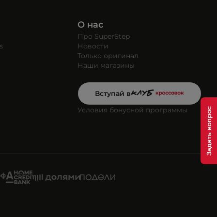
О нас
Про SuperStep
s
Новости
Только оригинал
Наши магазины
Вступай в
Условия бонусной программы