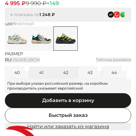
4 995 ₽
9 990 ₽
+149
4 платежа по
1 248 ₽
ЦВЕТ
ЧЕРНЫЙ
РАЗМЕР
RU
US
UK
EUR
СМ
Таблица размеров
40
41
42
43
44
При выборе указан российский размер, на коробках
производитель указывает европейский
Добавить в корзину
Быстрый заказ
Найти или заказать из магазина