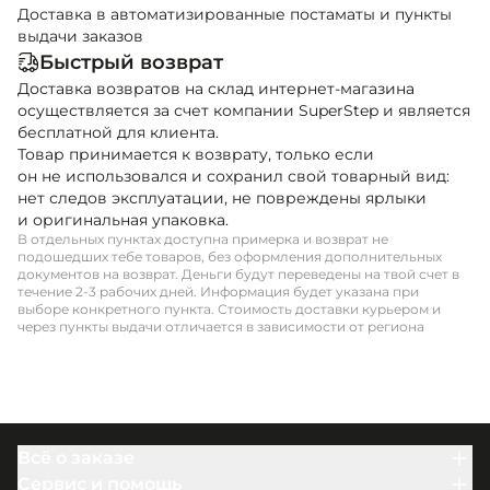
Доставка в автоматизированные постаматы и пункты
выдачи заказов
Быстрый возврат
Доставка возвратов на склад интернет-магазина
осуществляется за счет компании SuperStep и является
бесплатной для клиента.
Товар принимается к возврату, только если
он не использовался и сохранил свой товарный вид:
нет следов эксплуатации, не повреждены ярлыки
и оригинальная упаковка.
В отдельных пунктах доступна примерка и возврат не
подошедших тебе товаров, без оформления дополнительных
документов на возврат. Деньги будут переведены на твой счет в
течение 2-3 рабочих дней. Информация будет указана при
выборе конкретного пункта. Стоимость доставки курьером и
через пункты выдачи отличается в зависимости от региона
Всё о заказе
Заказ и оплата
Сервис и помощь