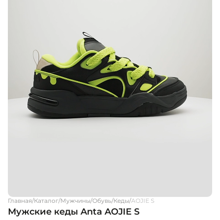
Главная
/
Каталог
/
Мужчины
/
Обувь
/
Кеды
/
AOJIE S
Мужские кеды Anta AOJIE S