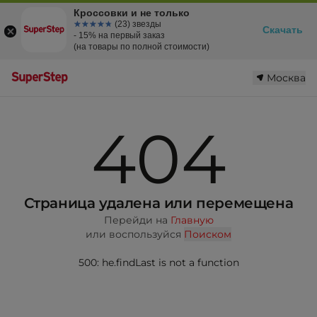
Кроссовки и не только
☆☆☆☆☆
★★★★★
(23) звезды
Скачать
- 15% на первый заказ
(на товары по полной стоимости)
Москва
404
Страница удалена или перемещена
Перейди на
Главную
или воспользуйся
Поиском
500: he.findLast is not a function