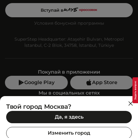
Вступай в
Условия бонусной программы
SuperStep Headquarter: Ataşehir Bulvarı, Metropol
İstanbul, C-2 Blok, 34758, İstanbul, Türkiye
Покупай в приложении
Google Play
App Store
Мы в социальных сетях
Твой город Москва?
Позвони нам
Да, я здесь
+7 (499) 350-55-33
C 10:00 до 19:00
Изменить город
SuperStep-бот