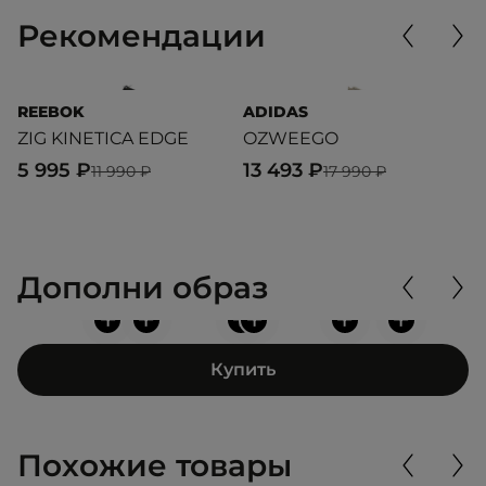
Рекомендации
REEBOK
ADIDAS
P
ZIG KINETICA EDGE
OZWEEGO
M
5 995 ₽
13 493 ₽
8
11 990 ₽
17 990 ₽
Дополни образ
+
+
+
+
+
+
Купить
Похожие товары