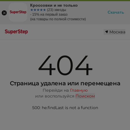
Кроссовки и не только
☆☆☆☆☆
★★★★★
(23) звезды
Скачать
- 15% на первый заказ
(на товары по полной стоимости)
Москва
404
Страница удалена или перемещена
Перейди на
Главную
или воспользуйся
Поиском
500: he.findLast is not a function