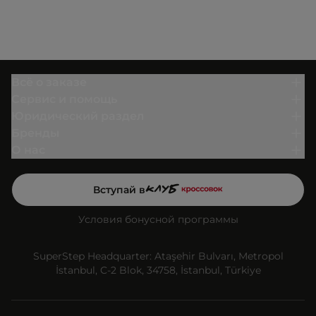
Всё о заказе
Сервис и помощь
Юридический раздел
Бренды
О нас
Вступай в
Условия бонусной программы
SuperStep Headquarter: Ataşehir Bulvarı, Metropol
İstanbul, C-2 Blok, 34758, İstanbul, Türkiye