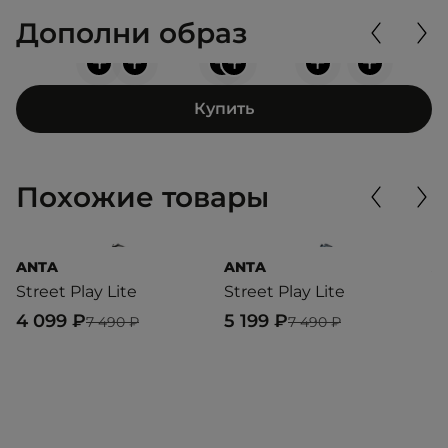
Дополни образ
+
+
+
+
+
+
Купить
Похожие товары
ANTA
ANTA
A
Street Play Lite
Street Play Lite
A
4 099 ₽
5 199 ₽
7
7 490 ₽
7 490 ₽