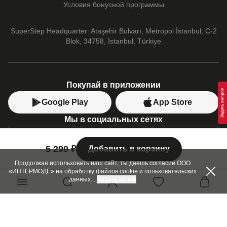
Converse
Условия бонусной программы
PUMA
SuperStep Headquarter: Ataşehir Bulvarı, Metropol İstanbul, C-2
Blok, 34758, İstanbul, Türkiye
Покупай в приложении
Google Play
App Store
Мы в социальных сетях
5 299 ₽
Добавить в корзину
Позвони нам
+7 (499) 350-55-33
Продолжая использовать наш сайт, ты даешь согласие ООО
«ИНТЕРМОДЕ» на обработку файлов cookie и пользовательских
C 10:00 до 19:00
данных
...
Читать далее
SuperStep-бот