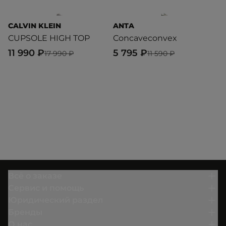
CALVIN KLEIN
ANTA
A
CUPSOLE HIGH TOP
Concaveconvex
C
11 990 ₽
5 795 ₽
7
17 990 ₽
11 590 ₽
Всё о заказе
Сервис и помощь
Юридический раздел
Бренды
О нас