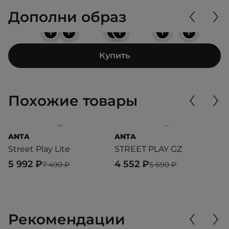
Дополни образ
+
+
+
+
+
+
Купить
Похожие товары
ANTA
ANTA
A
Street Play Lite
STREET PLAY GZ
9
5 992 ₽
4 552 ₽
4
7 490 ₽
5 690 ₽
Рекомендации