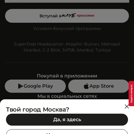
Вступай в
Условия бонусной программы
SuperStep Headquarter: Ataşehir Bulvarı, Metropol
İstanbul, C-2 Blok, 34758, İstanbul, Türkiye
Покупай в приложении
Google Play
App Store
Мы в социальных сетях
Твой город Москва?
Позвони нам
Да, я здесь
+7 (499) 350-55-33
C 10:00 до 19:00