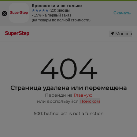
Кроссовки и не только
☆☆☆☆☆
★★★★★
(23) звезды
Скачать
- 15% на первый заказ
(на товары по полной стоимости)
Москва
404
Страница удалена или перемещена
Перейди на
Главную
или воспользуйся
Поиском
500: he.findLast is not a function