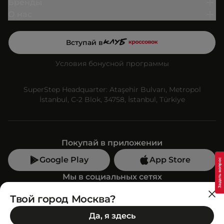
Бренды
О нас
Вступай в
Условия бонусной программы
SuperStep Headquarter: Ataşehir Bulvarı, Metropol
İstanbul, C-2 Blok, 34758, İstanbul, Türkiye
Покупай в приложении
Google Play
App Store
Мы в социальных сетях
Твой город Москва?
Позвони нам
Да, я здесь
+7 (499) 350-55-33