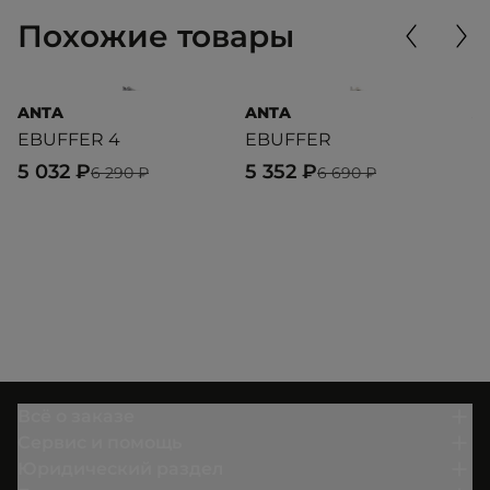
Похожие товары
ANTA
ANTA
A
EBUFFER 4
EBUFFER
S
5 032 ₽
5 352 ₽
4
6 290 ₽
6 690 ₽
Всё о заказе
Сервис и помощь
Юридический раздел