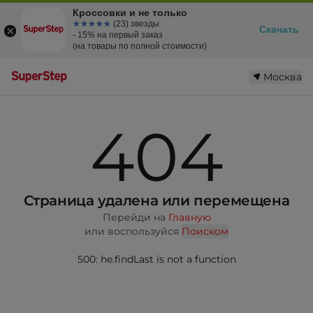
Кроссовки и не только
☆☆☆☆☆
★★★★★
(23) звезды
Скачать
- 15% на первый заказ
(на товары по полной стоимости)
Москва
404
Страница удалена или перемещена
Перейди на
Главную
или воспользуйся
Поиском
500: he.findLast is not a function