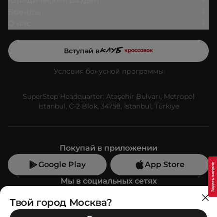
Юридический раздел
Бренды
О нас
Вступай в
Условия бонусной программы
SuperStep Headquarter: Ataşehir Bulvarı, Metropol
İstanbul, C-2 Blok, 34758, İstanbul, Türkiye
Покупай в приложении
Google Play
App Store
Мы в социальных сетях
Твой город Москва?
Позвони нам