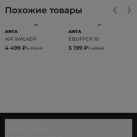
Похожие товары
ANTA
ANTA
A
AIR WALKER
EBUFFER 10
E
4 499 ₽
5 199 ₽
5
6 390 ₽
7 490 ₽
Всё о заказе
Сервис и помощь