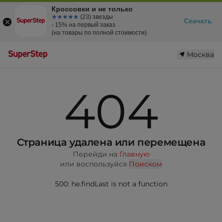
Кроссовки и не только
☆☆☆☆☆
★★★★★
(23) звезды
Скачать
- 15% на первый заказ
(на товары по полной стоимости)
Москва
404
Страница удалена или перемещена
Перейди на
Главную
или воспользуйся
Поиском
500: he.findLast is not a function