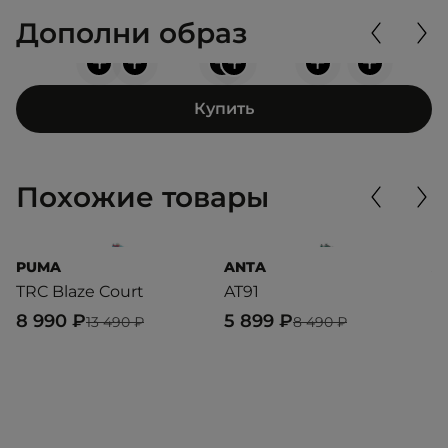
Дополни образ
+
+
+
+
+
+
Купить
Похожие товары
PUMA
ANTA
A
TRC Blaze Court
AT91
R
8 990 ₽
5 899 ₽
4
13 490 ₽
8 490 ₽