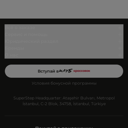
Всё о заказе
Сервис и помощь
Юридический раздел
Бренды
О нас
Вступай в
Условия бонусной программы
SuperStep Headquarter: Ataşehir Bulvarı, Metropol
İstanbul, C-2 Blok, 34758, İstanbul, Türkiye