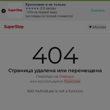
Кроссовки и не только
☆☆☆☆☆
★★★★★
(23) звезды
Скачать
- 15% на первый заказ
(на товары по полной стоимости)
Москва
404
Страница удалена или перемещена
Перейди на
Главную
или воспользуйся
Поиском
500: he.findLast is not a function