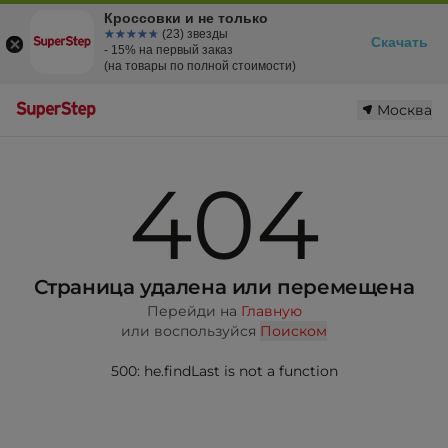
Кроссовки и не только
☆☆☆☆☆
★★★★★
(23) звезды
Скачать
- 15% на первый заказ
(на товары по полной стоимости)
Москва
404
Страница удалена или перемещена
Перейди на
Главную
или воспользуйся
Поиском
500: he.findLast is not a function