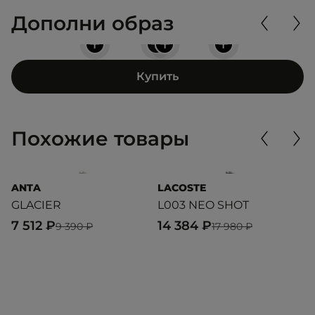
Дополни образ
+
+
+
+
Купить
Похожие товары
ANTA
LACOSTE
A
GLACIER
L003 NEO SHOT
G
7 512 ₽
14 384 ₽
6
9 390 ₽
17 980 ₽