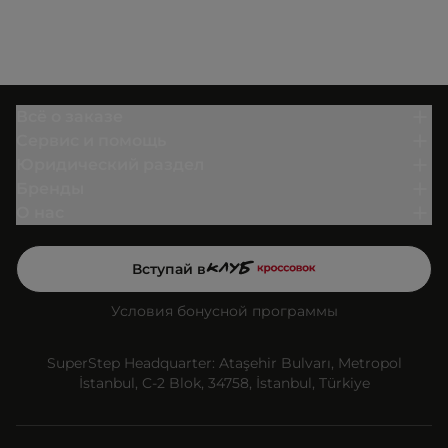
Всё о заказе
Сервис и помощь
Юридический раздел
Бренды
О нас
Вступай в
Условия бонусной программы
SuperStep Headquarter: Ataşehir Bulvarı, Metropol
İstanbul, C-2 Blok, 34758, İstanbul, Türkiye