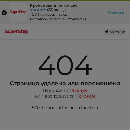
Кроссовки и не только
☆☆☆☆☆
★★★★★
(23) звезды
Скачать
- 15% на первый заказ
(на товары по полной стоимости)
Москва
404
Страница удалена или перемещена
Перейди на
Главную
или воспользуйся
Поиском
500: he.findLast is not a function