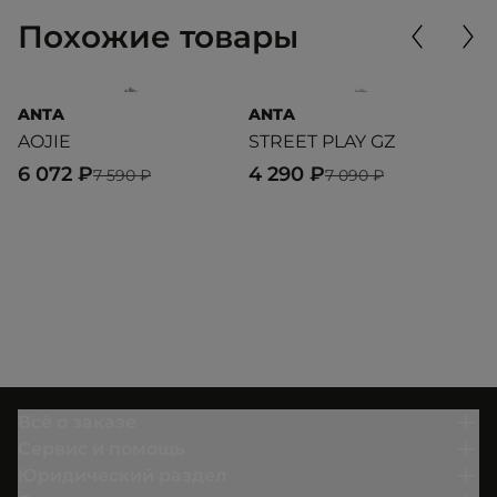
Похожие товары
ANTA
ANTA
K
AOJIE
STREET PLAY GZ
K
6 072 ₽
4 290 ₽
1
7 590 ₽
7 090 ₽
Всё о заказе
Сервис и помощь
Юридический раздел