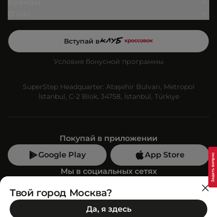
Бренды
О нас
Вступай в
Условия бонусной программы
SuperStep Headquarter: Ataşehir Bulvarı, Metropol
İstanbul, C-2 Blok, 34758, İstanbul, Türkiye
Покупай в приложении
Google Play
App Store
Мы в социальных сетях
Твой город Москва?
Позвони нам
Да, я здесь
+7 (499) 350-55-33